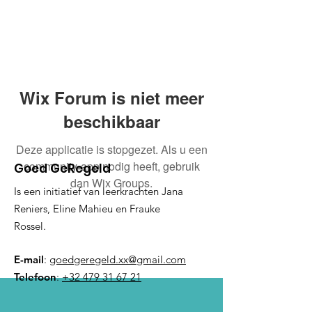
Wix Forum is niet meer
beschikbaar
Deze applicatie is stopgezet. Als u een
community-app nodig heeft, gebruik
Goed GeRegeld
dan Wix Groups.
Is een initiatief van leerkrachten Jana
Reniers, Eline Mahieu en Frauke
Rossel.
E-mail
:
goedgeregeld.xx@gmail.com
Telefoon
:
+32 479 31 67 21