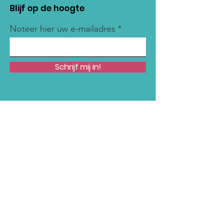
Blijf op de hoogte
Noteer hier uw e-mailadres
Schrijf mij in!
Snelle links
Onze Missie
Steun Ons
Nieuws
Acties