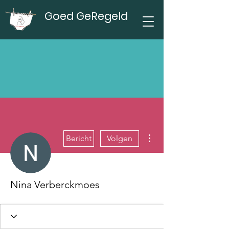
Goed GeRegeld
Meer acties
Bericht
Volgen
Nina Verberckmoes