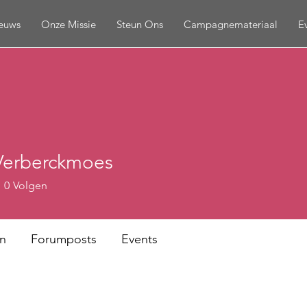
euws
Onze Missie
Steun Ons
Campagnemateriaal
E
Verberckmoes
0
Volgen
n
Forumposts
Events