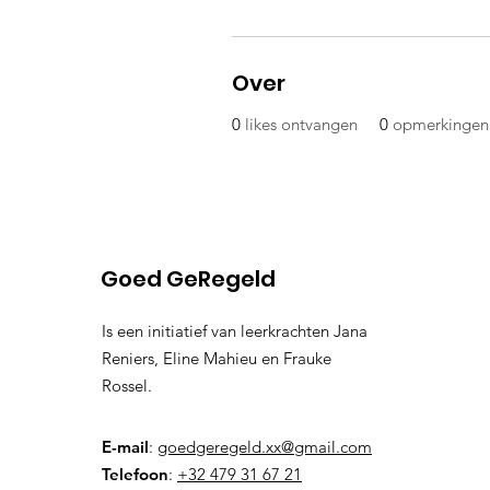
Over
0
likes ontvangen
0
opmerkingen
Goed GeRegeld
Is een initiatief van leerkrachten Jana
Reniers, Eline Mahieu en Frauke
Rossel.
E-mail
:
goedgeregeld.xx@gmail.com
Telefoon
:
+32 479 31 67 21