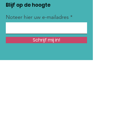
Blijf op de hoogte
Noteer hier uw e-mailadres
Schrijf mij in!
Snelle links
Onze Missie
Steun Ons
Nieuws
Acties