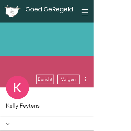
Goed GeRegeld
Meer acties
Bericht
Volgen
Kelly Feytens