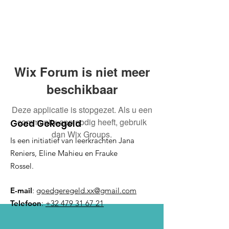
Wix Forum is niet meer
beschikbaar
Deze applicatie is stopgezet. Als u een
community-app nodig heeft, gebruik
Goed GeRegeld
dan Wix Groups.
Is een initiatief van leerkrachten Jana
Reniers, Eline Mahieu en Frauke
Rossel.
E-mail
:
goedgeregeld.xx@gmail.com
Telefoon
:
+32 479 31 67 21