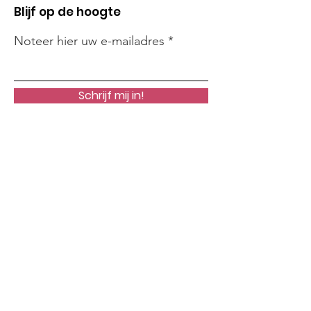
Blijf op de hoogte
Noteer hier uw e-mailadres
Schrijf mij in!
Snelle links
Onze Missie
Steun Ons
Nieuws
Acties