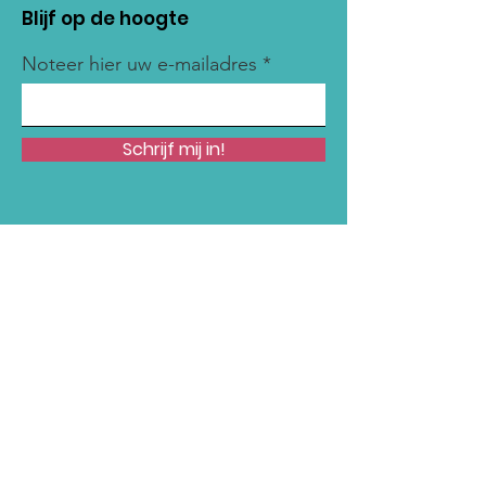
Blijf op de hoogte
Noteer hier uw e-mailadres
Schrijf mij in!
Snelle links
Onze Missie
Steun Ons
Nieuws
Acties