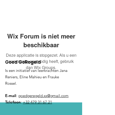
Wix Forum is niet meer
beschikbaar
Deze applicatie is stopgezet. Als u een
community-app nodig heeft, gebruik
Goed GeRegeld
dan Wix Groups.
Is een initiatief van leerkrachten Jana
Reniers, Eline Mahieu en Frauke
Rossel.
E-mail
:
goedgeregeld.xx@gmail.com
Telefoon
:
+32 479 31 67 21