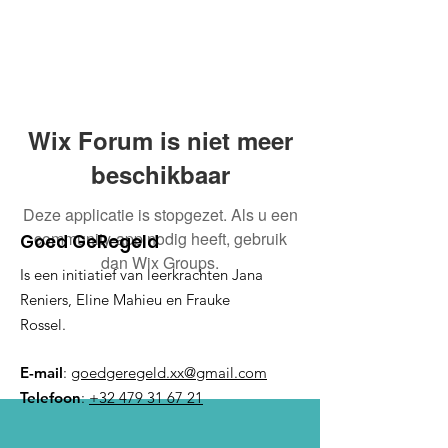
Wix Forum is niet meer
beschikbaar
Deze applicatie is stopgezet. Als u een
community-app nodig heeft, gebruik
Goed GeRegeld
dan Wix Groups.
Is een initiatief van leerkrachten Jana
Reniers, Eline Mahieu en Frauke
Rossel.
E-mail
:
goedgeregeld.xx@gmail.com
Telefoon
:
+32 479 31 67 21