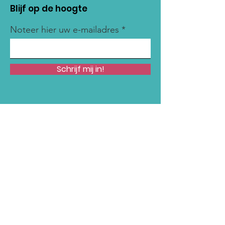
Blijf op de hoogte
Noteer hier uw e-mailadres
Schrijf mij in!
Snelle links
Onze Missie
Steun Ons
Nieuws
Acties