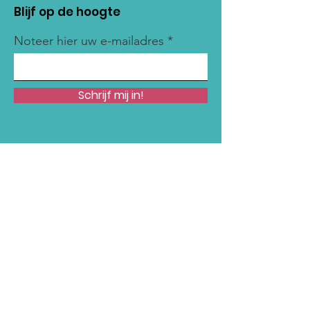
Blijf op de hoogte
Noteer hier uw e-mailadres
Schrijf mij in!
Snelle links
Onze Missie
Steun Ons
Nieuws
Acties