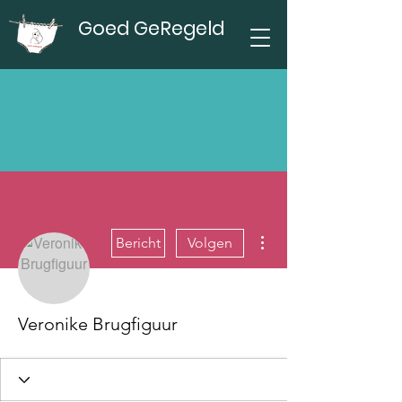
Goed GeRegeld
Meer acties
Bericht
Volgen
Veronike Brugfiguur