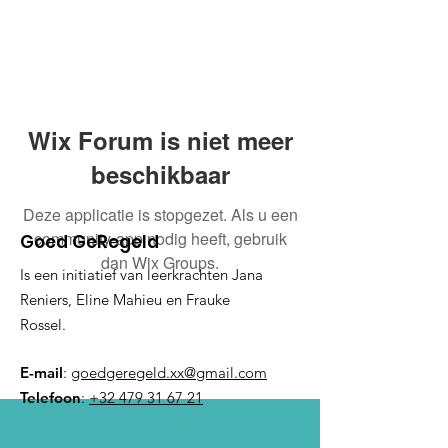
Wix Forum is niet meer
beschikbaar
Deze applicatie is stopgezet. Als u een
community-app nodig heeft, gebruik
Goed GeRegeld
dan Wix Groups.
Is een initiatief van leerkrachten Jana
Reniers, Eline Mahieu en Frauke
Rossel.
E-mail
:
goedgeregeld.xx@gmail.com
Telefoon
:
+32 479 31 67 21