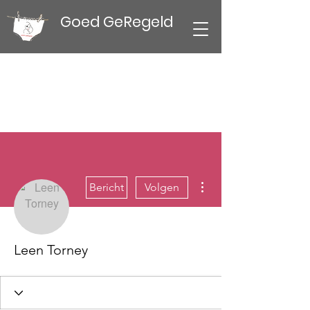
Goed GeRegeld
Meer acties
Bericht
Volgen
Leen Torney