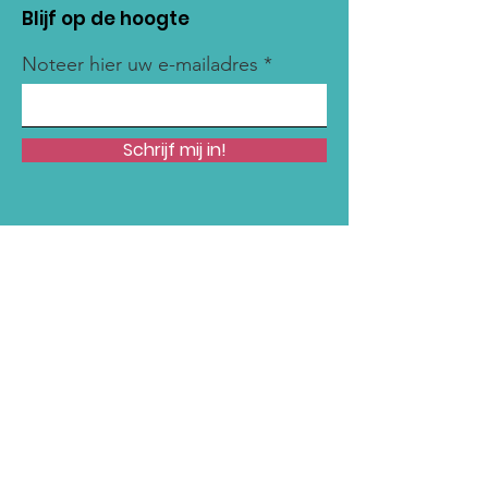
Blijf op de hoogte
Noteer hier uw e-mailadres
Schrijf mij in!
Snelle links
Onze Missie
Steun Ons
Nieuws
Acties