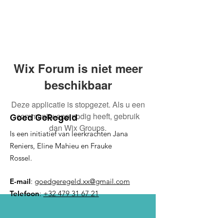
Wix Forum is niet meer
beschikbaar
Deze applicatie is stopgezet. Als u een
community-app nodig heeft, gebruik
Goed GeRegeld
dan Wix Groups.
Is een initiatief van leerkrachten Jana
Reniers, Eline Mahieu en Frauke
Rossel.
E-mail
:
goedgeregeld.xx@gmail.com
Telefoon
:
+32 479 31 67 21