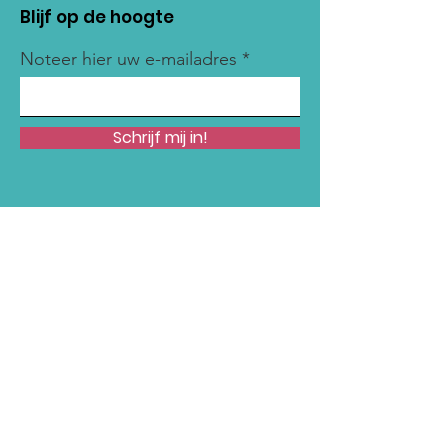
Blijf op de hoogte
Noteer hier uw e-mailadres
Schrijf mij in!
Snelle links
Onze Missie
Steun Ons
Nieuws
Acties