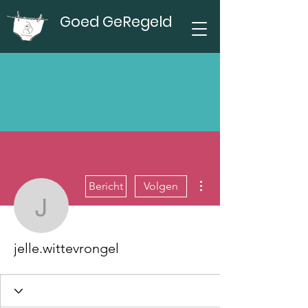
Goed GeRegeld
Meer acties
Bericht
Volgen
jelle.wittevrongel
jelle.wittevrongel