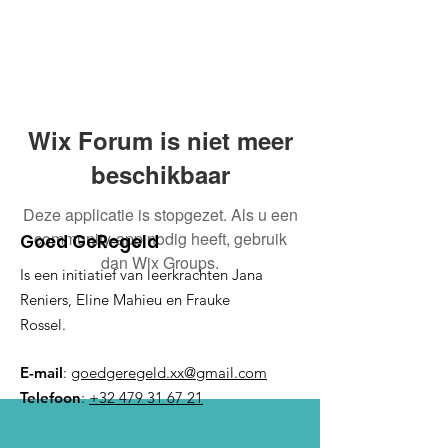
Wix Forum is niet meer
beschikbaar
Deze applicatie is stopgezet. Als u een
community-app nodig heeft, gebruik
Goed GeRegeld
dan Wix Groups.
Is een initiatief van leerkrachten Jana
Reniers, Eline Mahieu en Frauke
Rossel.
E-mail
:
goedgeregeld.xx@gmail.com
Telefoon
:
+32 479 31 67 21