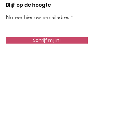
Blijf op de hoogte
Noteer hier uw e-mailadres
Schrijf mij in!
Snelle links
Onze Missie
Steun Ons
Nieuws
Acties