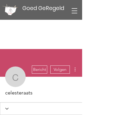
Goed GeRegeld
Meer acties
Bericht
Volgen
celesteraats
celesteraats