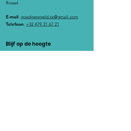
Rossel.
E-mail
:
goedgeregeld.xx@gmail.com
Telefoon
:
+32 479 31 67 21
Blijf op de hoogte
Noteer hier uw e-mailadres
Schrijf mij in!
Snelle links
Onze Missie