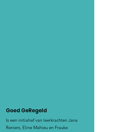
Goed GeRegeld
Is een initiatief van leerkrachten Jana
Reniers, Eline Mahieu en Frauke