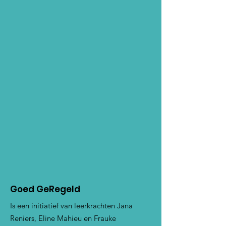
Goed GeRegeld
Is een initiatief van leerkrachten Jana
Reniers, Eline Mahieu en Frauke