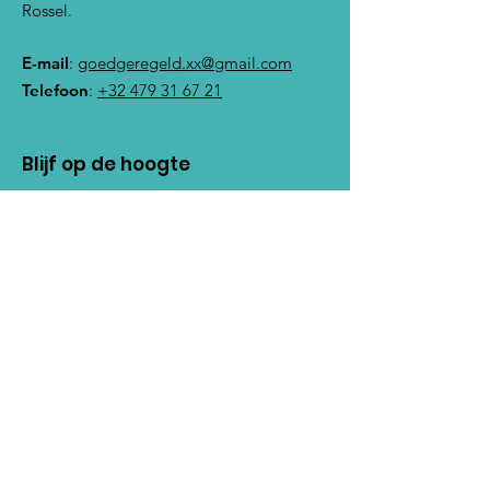
Rossel.
E-mail
:
goedgeregeld.xx@gmail.com
Telefoon
:
+32 479 31 67 21
Blijf op de hoogte
Noteer hier uw e-mailadres
Schrijf mij in!
Snelle links
Onze Missie