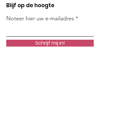
Blijf op de hoogte
Noteer hier uw e-mailadres
Schrijf mij in!
Snelle links
Onze Missie
Steun Ons
Nieuws
Acties