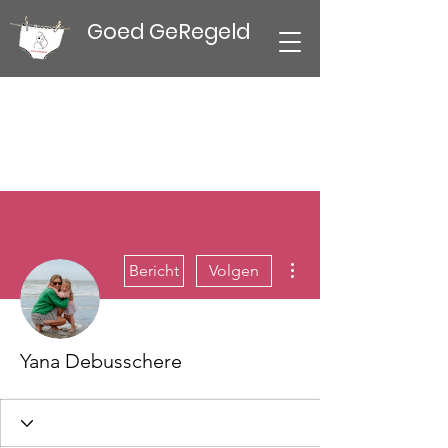
Goed GeRegeld
Meer acties
Bericht
Volgen
Yana Debusschere