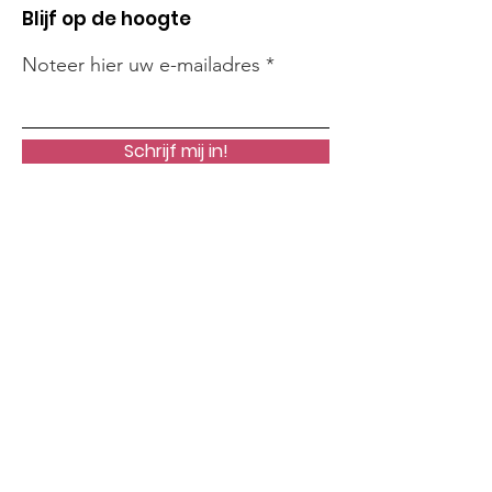
Blijf op de hoogte
Noteer hier uw e-mailadres
Schrijf mij in!
Snelle links
Onze Missie
Steun Ons
Nieuws
Acties