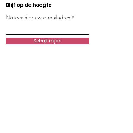
Blijf op de hoogte
Noteer hier uw e-mailadres
Schrijf mij in!
Snelle links
Onze Missie
Steun Ons
Nieuws
Acties