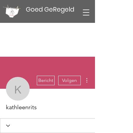
Goed GeRegeld
Meer acties
Bericht
Volgen
kathleenrits
kathleenrits